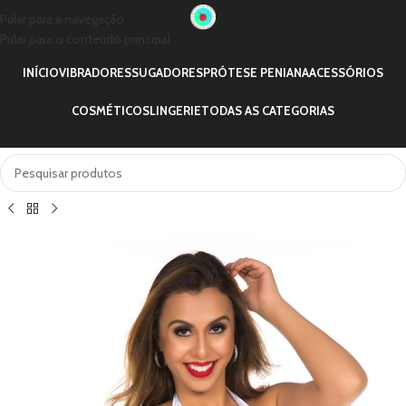
Pular para a navegação
Pular para o conteúdo principal
INÍCIO
VIBRADORES
SUGADORES
PRÓTESE PENIANA
ACESSÓRIOS
COSMÉTICOS
LINGERIE
TODAS AS CATEGORIAS