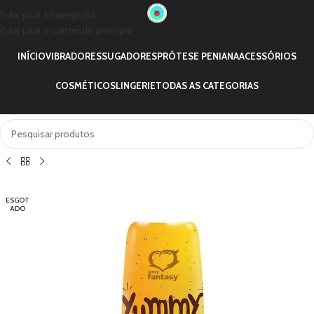
Pular para a navegação
Pular para o conteúdo principal
INÍCIO
VIBRADORES
SUGADORES
PRÓTESE PENIANA
ACESSÓRIOS
COSMÉTICOS
LINGERIE
TODAS AS CATEGORIAS
ESGOT
ADO