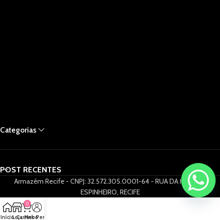
Categorias
POST RECENTES
Armazém Recife - CNPJ: 32.572.305.0001-64 - RUA DA HORA 61,
ESPINHEIRO, RECIFE
0
Início
Loja
Carrinho
Meu Perfil