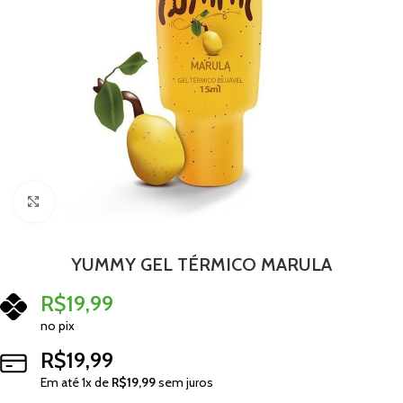
Clique para ampliar
YUMMY GEL TÉRMICO MARULA
R$
19,99
no pix
R$
19,99
Em até
1
x de
R$
19,99
sem juros