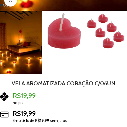
Clique para ampliar
VELA AROMATIZADA CORAÇÃO C/06UN
R$
19,99
no pix
R$
19,99
Em até
1
x de
R$
19,99
sem juros