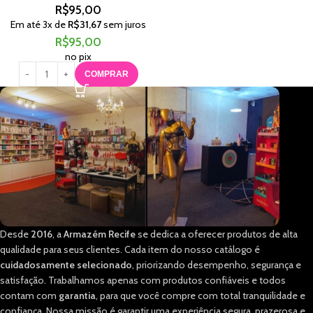
R$
95,00
Em até
3
x de
R$
31,67
sem juros
R$
95,00
no pix
COMPRAR
Desde
2016
, a
Armazém Recife
se dedica a oferecer produtos de alta
qualidade para seus clientes. Cada item do nosso catálogo é
cuidadosamente selecionado
, priorizando desempenho, segurança e
satisfação. Trabalhamos apenas com produtos confiáveis e todos
contam com
garantia
, para que você compre com total tranquilidade e
confiança. Nossa missão é garantir uma experiência segura, prazerosa e