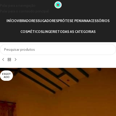
Pular para a navegação
Pular para o conteúdo principal
INÍCIO
VIBRADORES
SUGADORES
PRÓTESE PENIANA
ACESSÓRIOS
COSMÉTICOS
LINGERIE
TODAS AS CATEGORIAS
ESGOT
ADO