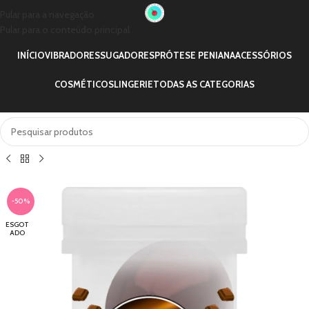
Pular para a navegação
Pular para o conteúdo principal
INÍCIO
VIBRADORES
SUGADORES
PRÓTESE PENIANA
ACESSÓRIOS
COSMÉTICOS
LINGERIE
TODAS AS CATEGORIAS
-50%
ESGOT
ADO