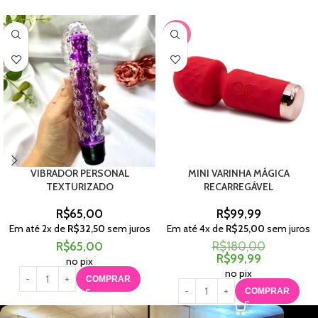
-44%
VIBRADOR PERSONAL
MINI VARINHA MÁGICA
TEXTURIZADO
RECARREGÁVEL
R$
65,00
R$
99,99
Em até
2
x de
R$
32,50
sem juros
Em até
4
x de
R$
25,00
sem juros
R$
65,00
R$
180,00
R$
99,99
no pix
no pix
COMPRAR
COMPRAR