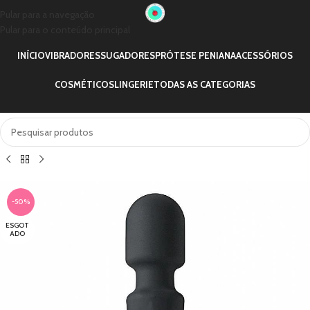
Pular para a navegação
Pular para o conteúdo principal
INÍCIO
VIBRADORES
SUGADORES
PRÓTESE PENIANA
ACESSÓRIOS
COSMÉTICOS
LINGERIE
TODAS AS CATEGORIAS
-50%
ESGOT
ADO