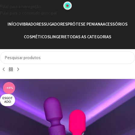
Pular para a navegação
Pular para o conteúdo principal
INÍCIO
VIBRADORES
SUGADORES
PRÓTESE PENIANA
ACESSÓRIOS
COSMÉTICOS
LINGERIE
TODAS AS CATEGORIAS
-44%
ESGOT
ADO