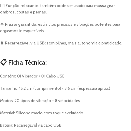
💆‍♀️
Função relaxante:
também pode ser usado para
massagear
ombros, costas e pernas
.
💋
Prazer garantido:
estímulos precisos e vibrações potentes para
orgasmos inesquecíveis.
🔋
Recarregável via USB:
sem pilhas, mais autonomia e praticidade.
📋
Ficha Técnica:
Contém: 01 Vibrador + 01 Cabo USB
Tamanho: 15,2 cm (comprimento) × 3,6 cm (espessura aprox.)
Modos: 20 tipos de vibração + 8 velocidades
Material: Silicone macio com toque aveludado
Bateria: Recarregável via cabo USB