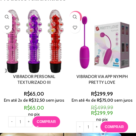
-40%
VIBRADOR PERSONAL
VIBRADOR VIA APP NYMPH
TEXTURIZADO III
PRETTY LOVE
R$
65,00
R$
299,99
Em até
2
x de
R$
32,50
sem juros
Em até
4
x de
R$
75,00
sem juros
R$
65,00
R$
499,99
R$
299,99
no pix
no pix
COMPRAR
COMPRAR