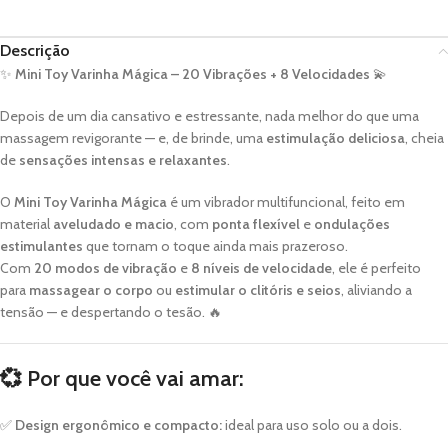
Descrição
✨
Mini Toy Varinha Mágica – 20 Vibrações + 8 Velocidades
💫
Depois de um dia cansativo e estressante, nada melhor do que uma
massagem revigorante — e, de brinde, uma
estimulação deliciosa
, cheia
de
sensações intensas e relaxantes
.
O
Mini Toy Varinha Mágica
é um vibrador multifuncional, feito em
material
aveludado e macio
, com
ponta flexível
e
ondulações
estimulantes
que tornam o toque ainda mais prazeroso.
Com
20 modos de vibração
e
8 níveis de velocidade
, ele é perfeito
para
massagear o corpo
ou
estimular o clitóris e seios
, aliviando a
tensão — e despertando o tesão. 🔥
💞
Por que você vai amar:
✅
Design ergonômico e compacto:
ideal para uso solo ou a dois.