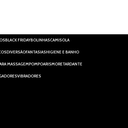
IOS
BLACK FRIDAY
BOLINHAS
CAMISOLA
COS
DIVERSÃO
FANTASIAS
HIGIENE E BANHO
ARA MASSAGEM
POMPOARISMO
RETARDANTE
GADORES
VIBRADORES