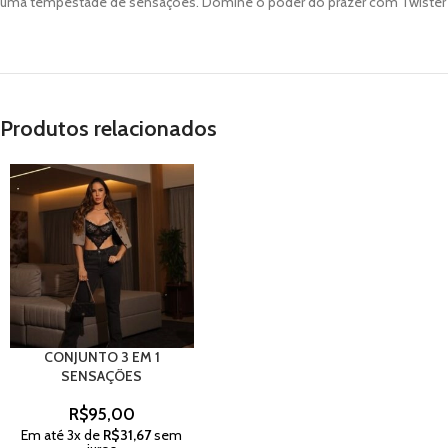
uma tempestade de sensações. Domine o poder do prazer com Twister e
Produtos relacionados
CONJUNTO 3 EM 1
SENSAÇÕES
R$
95,00
Em até
3
x de
R$
31,67
sem