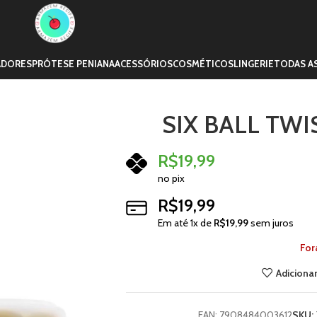
ADORES
PRÓTESE PENIANA
ACESSÓRIOS
COSMÉTICOS
LINGERIE
TODAS A
SIX BALL TW
R$
19,99
no pix
R$
19,99
Em até
1
x de
R$
19,99
sem juros
For
Adicionar
EAN:
7908484003612
SKU: