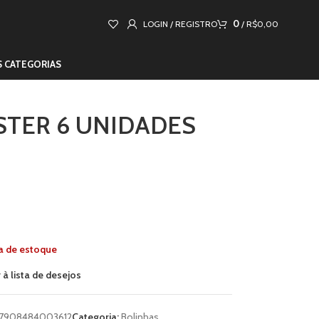
0
LOGIN / REGISTRO
/
R$
0,00
S CATEGORIAS
ISTER 6 UNIDADES
a de estoque
 à lista de desejos
7908484003612
Categoria:
Bolinhas