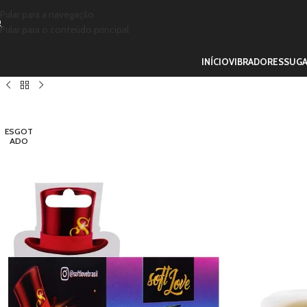
Pular para a navegação
Pular para o conteúdo principal
INÍCIO
VIBRADORES
SUG
ESGOT
ADO