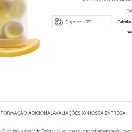
Cal
Calcular
Nã
NFORMAÇÃO ADICIONAL
AVALIAÇÕES (0)
NOSSA ENTREGA
zer. Descubra o poder do Twister, as bolinhas que transformam qualquer 