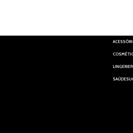
ACESSÓR
COSMÉTI
LINGERIE
P
SAÚDE
SU