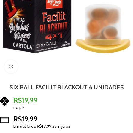
Clique para ampliar
SIX BALL FACILIT BLACKOUT 6 UNIDADES
R$
19,99
no pix
R$
19,99
Em até
1
x de
R$
19,99
sem juros