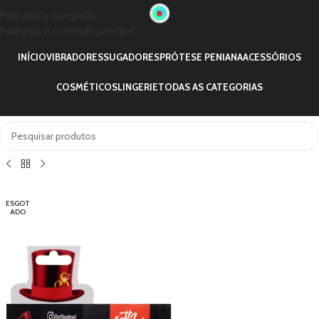
Pular para a navegação
Pular para o conteúdo principal
INÍCIO
VIBRADORES
SUGADORES
PRÓTESE PENIANA
ACESSÓRIOS
COSMÉTICOS
LINGERIE
TODAS AS CATEGORIAS
ESGOT
ADO