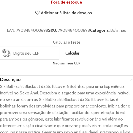
Fora de estoque
Adicionar à lista de desejos
EAN:
7908484003698
SKU:
7908484003698
Categoria:
Bolinhas
Calcular o Frete
Calcular
Não sei meu CEP
Descrição
Six Ball Facilit Blackout da Soft Love: 6 Bolinhas para uma Experiência
Incrível no Sexo Anal. Descubra o segredo para uma experiência incrível
no sexo anal com as Six Ball Facilit Blackout da Soft Love! Estas 6
bolinhas foram desenvolvidas para proporcionar conforto, inibir a dor e
promover uma sensação de dilatação, facilitando a penetração. Ideal
para ambos os gêneros, este lubrificante revolucionário vai além ao
oferecer uma ação cicatrizante que previne possíveis microlacerações
comuns nessa prática. Garanta um sexo anal saudável, prazeroso e livre