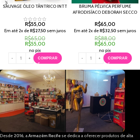
SAUVAGE ÓLEO TÂNTRICO INTT
BRUMA PÉLVICA PERFUME
AFRODISÍACO DEBORAH SECCO
R$
55,00
R$
65,00
Em até
2
x de
R$
27,50
sem juros
Em até
2
x de
R$
32,50
sem juros
R$
65,00
R$
88,00
R$
55,00
R$
65,00
no pix
no pix
COMPRAR
COMPRAR
Desde
2016
, a
Armazém Recife
se dedica a oferecer produtos de alta