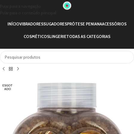
Pular para a navegação
Pular para o conteúdo principal
INÍCIO
VIBRADORES
SUGADORES
PRÓTESE PENIANA
ACESSÓRIOS
COSMÉTICOS
LINGERIE
TODAS AS CATEGORIAS
ESGOT
ADO