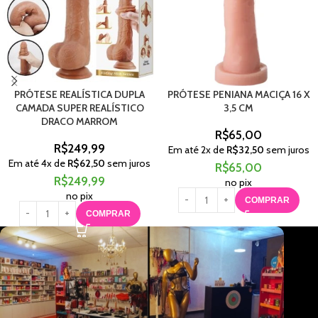
PRÓTESE REALÍSTICA DUPLA
PRÓTESE PENIANA MACIÇA 16 X
CAMADA SUPER REALÍSTICO
3,5 CM
DRACO MARROM
R$
65,00
R$
249,99
Em até
2
x de
R$
32,50
sem juros
Em até
4
x de
R$
62,50
sem juros
R$
65,00
R$
249,99
no pix
no pix
COMPRAR
COMPRAR