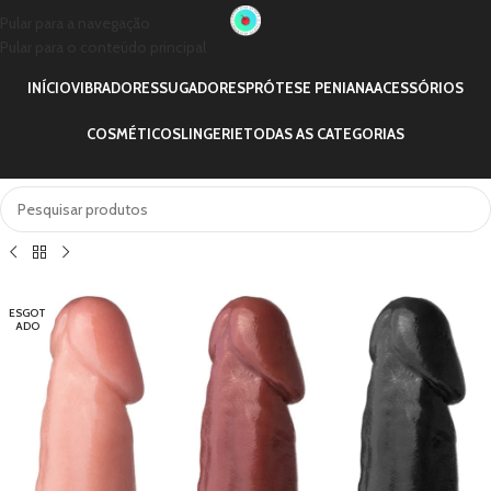
Pular para a navegação
Pular para o conteúdo principal
INÍCIO
VIBRADORES
SUGADORES
PRÓTESE PENIANA
ACESSÓRIOS
COSMÉTICOS
LINGERIE
TODAS AS CATEGORIAS
ESGOT
ADO