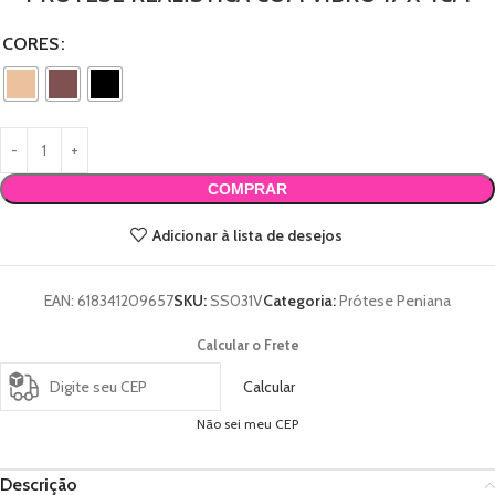
CORES
COMPRAR
Adicionar à lista de desejos
EAN:
618341209657
SKU:
SS031V
Categoria:
Prótese Peniana
Calcular o Frete
Calcular
Não sei meu CEP
Descrição