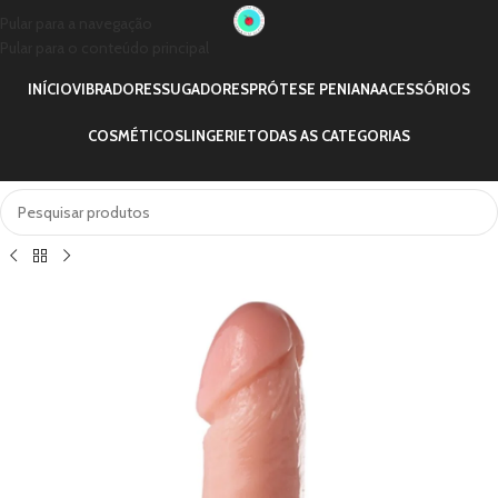
Pular para a navegação
Pular para o conteúdo principal
INÍCIO
VIBRADORES
SUGADORES
PRÓTESE PENIANA
ACESSÓRIOS
COSMÉTICOS
LINGERIE
TODAS AS CATEGORIAS