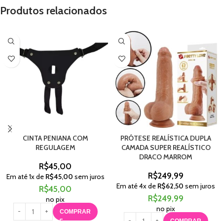
Produtos relacionados
CINTA PENIANA COM
PRÓTESE REALÍSTICA DUPLA
REGULAGEM
CAMADA SUPER REALÍSTICO
DRACO MARROM
R$
45,00
R$
249,99
Em até
1
x de
R$
45,00
sem juros
Em até
4
x de
R$
62,50
sem juros
R$
45,00
R$
249,99
no pix
no pix
COMPRAR
COMPRAR