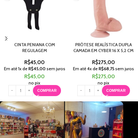
CINTA PENIANA COM
PRÓTESE REALÍSTICA DUPLA
REGULAGEM
CAMADA EM CYBER 16 X 5,2 CM
R$
45,00
R$
275,00
Em até
1
x de
R$
45,00
sem juros
Em até
4
x de
R$
68,75
sem juros
R$
45,00
R$
275,00
no pix
no pix
COMPRAR
COMPRAR