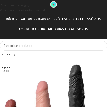
Pular para a navegação
Pular para o conteúdo principal
INÍCIO
VIBRADORES
SUGADORES
PRÓTESE PENIANA
ACESSÓRIOS
COSMÉTICOS
LINGERIE
TODAS AS CATEGORIAS
ESGOT
ADO