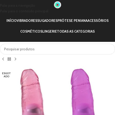
Pular para a navegação
Pular para o conteúdo principal
INÍCIO
VIBRADORES
SUGADORES
PRÓTESE PENIANA
ACESSÓRIOS
COSMÉTICOS
LINGERIE
TODAS AS CATEGORIAS
ESGOT
ADO