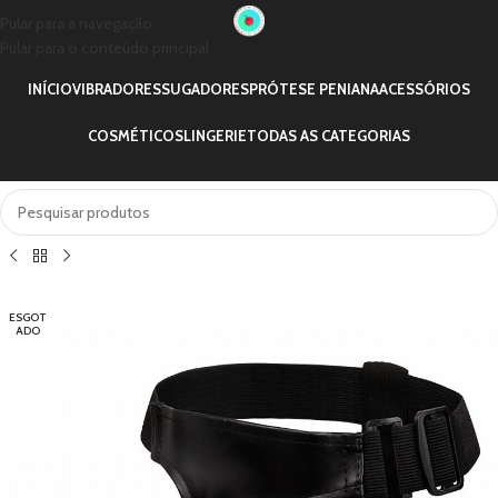
Pular para a navegação
Pular para o conteúdo principal
INÍCIO
VIBRADORES
SUGADORES
PRÓTESE PENIANA
ACESSÓRIOS
COSMÉTICOS
LINGERIE
TODAS AS CATEGORIAS
ESGOT
ADO