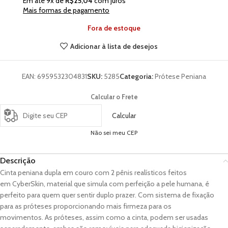
Em até
9
x de
R$
25,04
com juros
Mais formas de pagamento
Fora de estoque
Adicionar à lista de desejos
EAN:
6959532304831
SKU:
5285
Categoria:
Prótese Peniana
Calcular o Frete
Calcular
Não sei meu CEP
Descrição
Cinta peniana dupla em couro com 2 pênis realísticos feitos
em CyberSkin, material que simula com perfeição a pele humana, é
perfeito para quem quer sentir duplo prazer. Com sistema de fixação
para as próteses proporcionando mais firmeza para os
movimentos. As próteses, assim como a cinta, podem ser usadas