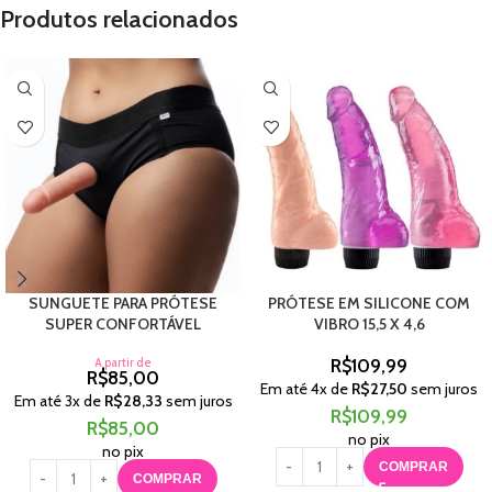
Produtos relacionados
SUNGUETE PARA PRÓTESE
PRÓTESE EM SILICONE COM
SUPER CONFORTÁVEL
VIBRO 15,5 X 4,6
A partir de
R$
109,99
R$
85,00
Em até
4
x de
R$
27,50
sem juros
Em até
3
x de
R$
28,33
sem juros
R$
109,99
R$
85,00
no pix
no pix
COMPRAR
COMPRAR