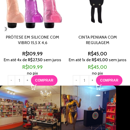
PRÓTESE EM SILICONE COM
CINTA PENIANA COM
VIBRO 15,5 X 4,6
REGULAGEM
R$
109,99
R$
45,00
Em até
4
x de
R$
27,50
sem juros
Em até
1
x de
R$
45,00
sem juros
R$
109,99
R$
45,00
no pix
no pix
COMPRAR
COMPRAR