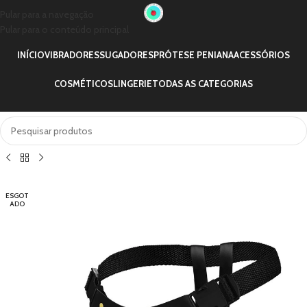
Pular para a navegação
Pular para o conteúdo principal
INÍCIO
VIBRADORES
SUGADORES
PRÓTESE PENIANA
ACESSÓRIOS
COSMÉTICOS
LINGERIE
TODAS AS CATEGORIAS
ESGOT
ADO