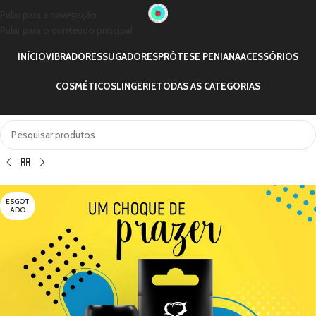
Pular para a navegação
Pular para o conteúdo principal
INÍCIO
VIBRADORES
SUGADORES
PRÓTESE PENIANA
ACESSÓRIOS
COSMÉTICOS
LINGERIE
TODAS AS CATEGORIAS
ESGOT
ADO