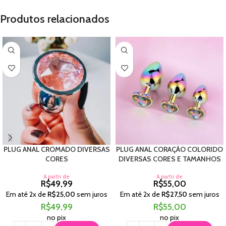
Produtos relacionados
PLUG ANAL CROMADO DIVERSAS
PLUG ANAL CORAÇÃO COLORIDO
CORES
DIVERSAS CORES E TAMANHOS
A partir de
A partir de
R$
49,99
R$
55,00
Em até
2
x de
R$
25,00
sem juros
Em até
2
x de
R$
27,50
sem juros
R$
49,99
R$
55,00
no pix
no pix