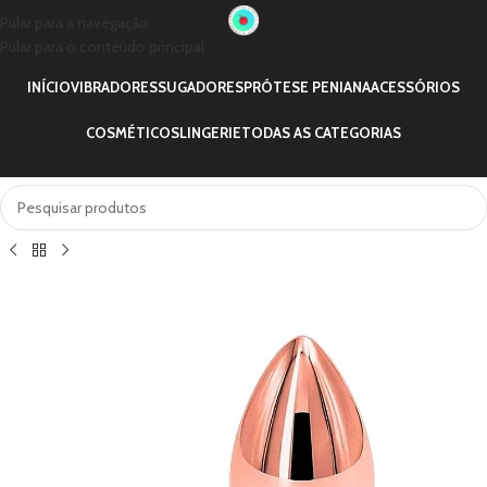
Pular para a navegação
Pular para o conteúdo principal
INÍCIO
VIBRADORES
SUGADORES
PRÓTESE PENIANA
ACESSÓRIOS
COSMÉTICOS
LINGERIE
TODAS AS CATEGORIAS