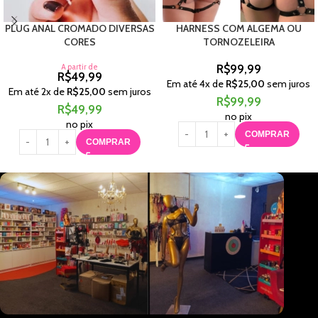
PLUG ANAL CROMADO DIVERSAS
HARNESS COM ALGEMA OU
CORES
TORNOZELEIRA
A partir de
R$
99,99
R$
49,99
Em até
4
x de
R$
25,00
sem juros
Em até
2
x de
R$
25,00
sem juros
R$
99,99
R$
49,99
no pix
no pix
COMPRAR
COMPRAR