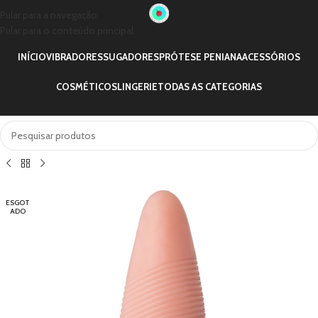
Pular para a navegação
Pular para o conteúdo principal
INÍCIO
VIBRADORES
SUGADORES
PRÓTESE PENIANA
ACESSÓRIOS
COSMÉTICOS
LINGERIE
TODAS AS CATEGORIAS
ESGOT
ADO