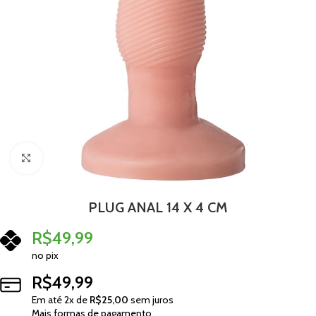
Clique para ampliar
PLUG ANAL 14 X 4 CM
R$
49,99
no pix
R$
49,99
Em até
2
x de
R$
25,00
sem juros
Mais formas de pagamento