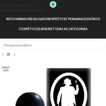
Pular para a navegação
Pular para o conteúdo principal
INÍCIO
VIBRADORES
SUGADORES
PRÓTESE PENIANA
ACESSÓRIOS
COSMÉTICOS
LINGERIE
TODAS AS CATEGORIAS
ESGOT
ADO