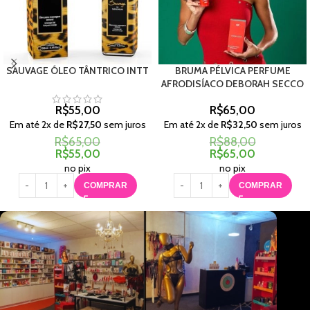
SAUVAGE ÓLEO TÂNTRICO INTT
BRUMA PÉLVICA PERFUME
AFRODISÍACO DEBORAH SECCO
R$
55,00
R$
65,00
Em até
2
x de
R$
27,50
sem juros
Em até
2
x de
R$
32,50
sem juros
R$
65,00
R$
88,00
R$
55,00
R$
65,00
no pix
no pix
COMPRAR
COMPRAR