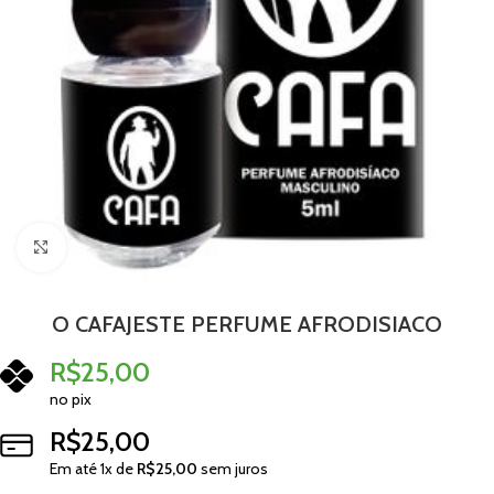
Clique para ampliar
O CAFAJESTE PERFUME AFRODISIACO
R$
25,00
no pix
R$
25,00
Em até
1
x de
R$
25,00
sem juros