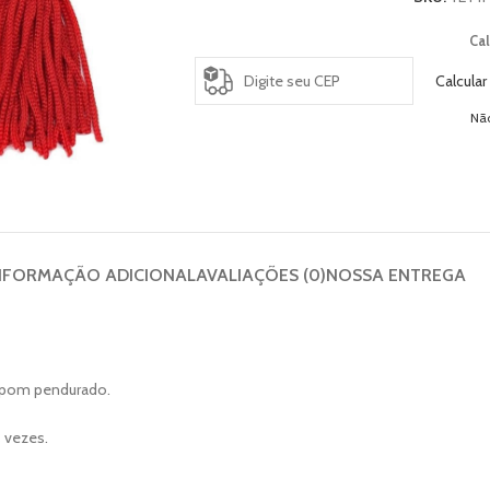
Cal
Calcular
Nã
NFORMAÇÃO ADICIONAL
AVALIAÇÕES (0)
NOSSA ENTREGA
mpom pendurado.
 vezes.