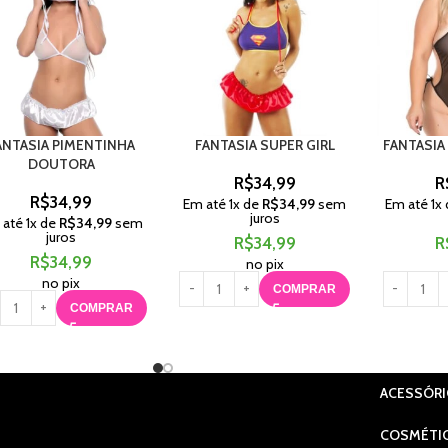
ANTASIA PIMENTINHA
FANTASIA SUPER GIRL
FANTASIA
DOUTORA
R$
34,99
R
R$
34,99
Em até
1
x de
R$
34,99
sem
Em até
1
x
juros
 até
1
x de
R$
34,99
sem
juros
R$
34,99
R
R$
34,99
no pix
no pix
COMPRAR
COMPRAR
ACESSÓR
COSMÉTI