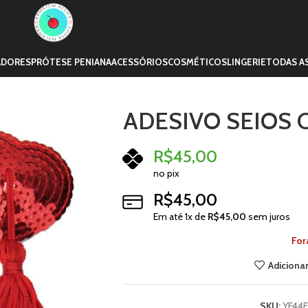
ADORES
PRÓTESE PENIANA
ACESSÓRIOS
COSMÉTICOS
LINGERIE
TODAS A
ADESIVO SEIOS
R$
45,00
no pix
R$
45,00
Em até
1
x de
R$
45,00
sem juros
For
Adicionar
SKU:
YE44F