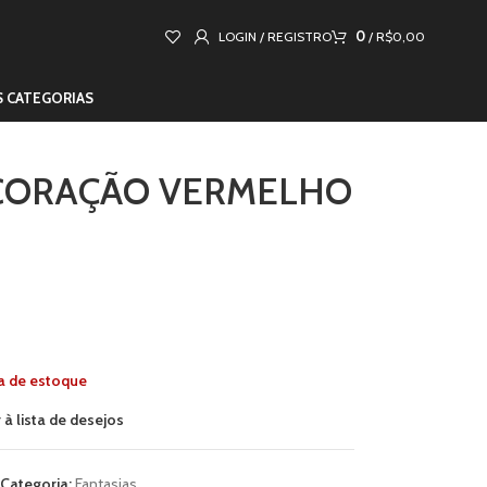
0
LOGIN / REGISTRO
/
R$
0,00
S CATEGORIAS
 CORAÇÃO VERMELHO
a de estoque
 à lista de desejos
Categoria:
Fantasias