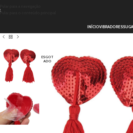
Pular para a navegação
Pular para o conteúdo principal
INÍCIO
VIBRADORES
SUG
ESGOT
ADO