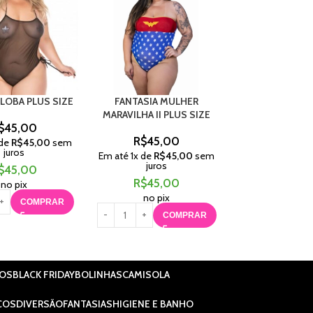
 LOBA PLUS SIZE
FANTASIA MULHER
🇧🇷💚💛 FANTA
MARAVILHA II PLUS SIZE
⚽🔥
$
45,00
R$
45,00
R$
35,
 de
R$
45,00
sem
juros
Em até
1
x de
R$
45,00
sem
Em até
1
x de
R$
juros
juros
$
45,00
R$
45,00
R$
75,
no pix
R$
35,
no pix
COMPRAR
no pix
COMPRAR
C
IOS
BLACK FRIDAY
BOLINHAS
CAMISOLA
COS
DIVERSÃO
FANTASIAS
HIGIENE E BANHO