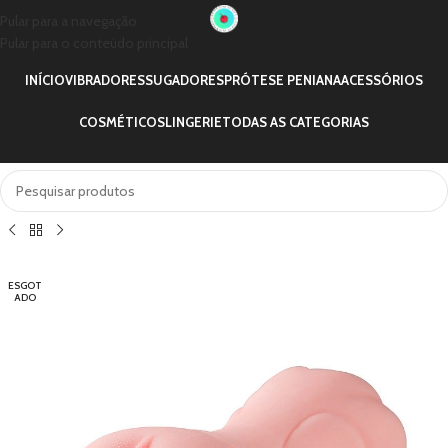
Pular para a navegação
Pular para o conteúdo principal
INÍCIO
VIBRADORES
SUGADORES
PRÓTESE PENIANA
ACESSÓRIOS
COSMÉTICOS
LINGERIE
TODAS AS CATEGORIAS
ESGOT
ADO