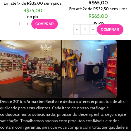
R$
65,00
Em até
1
x de
R$
35,00
sem juros
Em até
2
x de
R$
32,50
sem juros
R$
35,00
R$
65,00
no pix
no pix
COMPRAR
COMPRAR
Desde
2016
, a
Armazém Recife
se dedica a oferecer produtos de alta
qualidade para seus clientes. Cada item do nosso catálogo é
cuidadosamente selecionado
, priorizando desempenho, segurança e
satisfação. Trabalhamos apenas com produtos confiáveis e todos
contam com
garantia
, para que você compre com total tranquilidade e