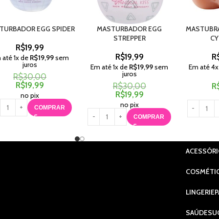
TURBADOR EGG SPIDER
MASTURBADOR EGG
MASTUBRA
STREPPER
CY
R$
19,99
R$
19,99
R
 até
1
x de
R$
19,99
sem
juros
Em até
1
x de
R$
19,99
sem
Em até
4
x
juros
R$
30,00
R$
19,99
R$
30,00
R
R$
19,99
no pix
no pix
COMPRAR
COMPRAR
ACESSÓR
COSMÉTI
LINGERIE
P
SAÚDE
SU