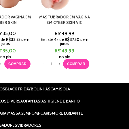
DOR VAGINA EM
MASTUBRADOR EM VAGINA
MASTURBADOR 
BER SKIN
EM CYBER SKIN VIC
CYBER B
$
135,00
R$
149,99
R$
115,
 de
R$
33,75
sem
Em até
4
x de
R$
37,50
sem
Em até
4
x de
R$
juros
juros
juros
$
135,00
R$
149,99
R$
115,
no pix
no pix
no pix
COMPRAR
COMPRAR
C
IOS
BLACK FRIDAY
BOLINHAS
CAMISOLA
COS
DIVERSÃO
FANTASIAS
HIGIENE E BANHO
ARA MASSAGEM
POMPOARISMO
RETARDANTE
GADORES
VIBRADORES