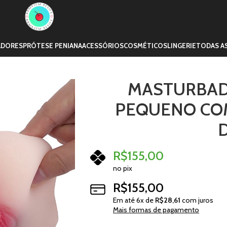
ADORES
PRÓTESE PENIANA
ACESSÓRIOS
COSMÉTICOS
LINGERIE
TODAS A
MASTURBAD
PEQUENO COM
R$
155,00
no pix
R$
155,00
Em até
6
x de
R$
28,61
com juros
Mais formas de pagamento