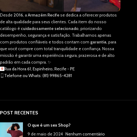
Desde
2016
, a
Armazém Recife
se dedica a oferecer produtos
de alta qualidade para seus clientes. Cada item do nosso
catálogo é
cuidadosamente selecionado
, priorizando
desempenho, segurança e satisfação. Trabalhamos apenas
com produtos confiáveis e todos contam com
garantia
, para
que você compre com total tranquilidade e confiança. Nossa
missão é garantir uma experiência segura, prazerosa e de alto
padrão em cada compra. ✨
Rua da Hora 61, Espinheiro, Recife - PE
Telefone ou Whats: (81) 99865-4281
POST RECENTES
O que é um sex Shop?
9 de maio de 2024
Nenhum comentário