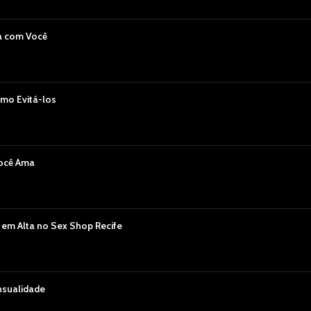
a com Você
mo Evitá-los
Você Ama
 em Alta no Sex Shop Recife
nsualidade