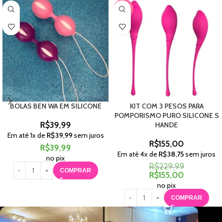
-33%
BOLAS BEN WA EM SILICONE
KIT COM 3 PESOS PARA
POMPORISMO PURO SILICONE S
R$
39,99
HANDE
Em até
1
x de
R$
39,99
sem juros
R$
155,00
R$
39,99
Em até
4
x de
R$
38,75
sem juros
no pix
R$
229,99
COMPRAR
R$
155,00
no pix
COMPRAR