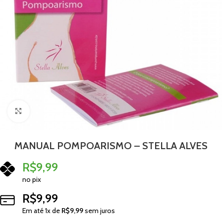
Clique para ampliar
MANUAL POMPOARISMO – STELLA ALVES
R$
9,99
no pix
R$
9,99
Em até
1
x de
R$
9,99
sem juros