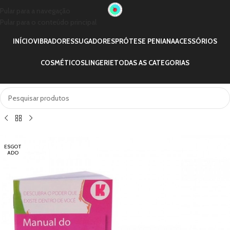
Pular para a navegação
Pular para o conteúdo principal
INÍCIO
VIBRADORES
SUGADORES
PRÓTESE PENIANA
ACESSÓRIOS
COSMÉTICOS
LINGERIE
TODAS AS CATEGORIAS
ESGOT
ADO