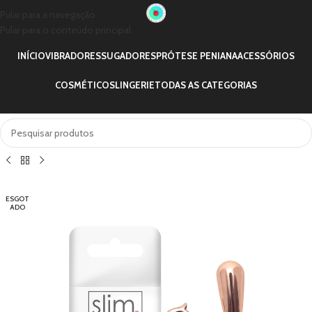
Pular para a navegação
Pular para o conteúdo principal
INÍCIO
VIBRADORES
SUGADORES
PRÓTESE PENIANA
ACESSÓRIOS
COSMÉTICOS
LINGERIE
TODAS AS CATEGORIAS
ESGOT
ADO