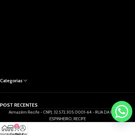
Categorias
POST RECENTES
Armazém Recife - CNPJ: 32.572.305.0001-64 - RUA DA HORA 61,
ESPINHEIRO, RECIFE
0
Início
Loja
Carrinho
Meu Perfil