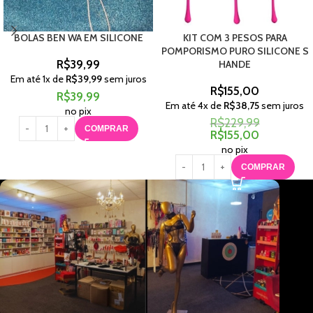
BOLAS BEN WA EM SILICONE
KIT COM 3 PESOS PARA
POMPORISMO PURO SILICONE S
R$
39,99
HANDE
Em até
1
x de
R$
39,99
sem juros
R$
155,00
R$
39,99
Em até
4
x de
R$
38,75
sem juros
no pix
R$
229,99
COMPRAR
R$
155,00
no pix
COMPRAR