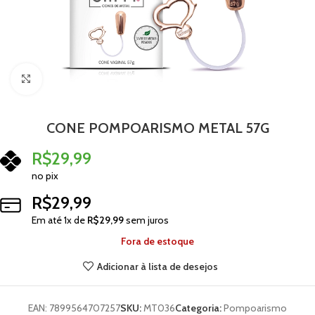
Clique para ampliar
CONE POMPOARISMO METAL 57G
R$
29,99
no pix
R$
29,99
Em até
1
x de
R$
29,99
sem juros
Fora de estoque
Adicionar à lista de desejos
EAN:
7899564707257
SKU:
MT036
Categoria:
Pompoarismo