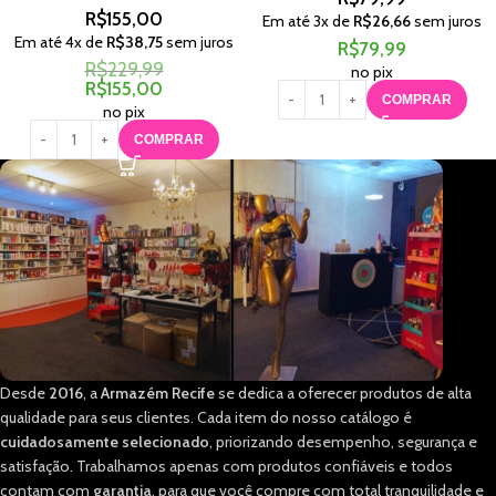
R$
155,00
Em até
3
x de
R$
26,66
sem juros
Em até
4
x de
R$
38,75
sem juros
R$
79,99
R$
229,99
no pix
R$
155,00
COMPRAR
no pix
COMPRAR
Desde
2016
, a
Armazém Recife
se dedica a oferecer produtos de alta
qualidade para seus clientes. Cada item do nosso catálogo é
cuidadosamente selecionado
, priorizando desempenho, segurança e
satisfação. Trabalhamos apenas com produtos confiáveis e todos
contam com
garantia
, para que você compre com total tranquilidade e