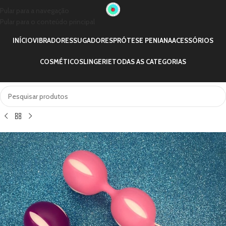
Pular para a navegação
Pular para o conteúdo principal
INÍCIO
VIBRADORES
SUGADORES
PRÓTESE PENIANA
ACESSÓRIOS
COSMÉTICOS
LINGERIE
TODAS AS CATEGORIAS