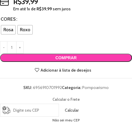
R$
39,99
Em até
1
x de
R$
39,99
sem juros
CORES
Rosa
Roxo
COMPRAR
Adicionar à lista de desejos
SKU:
6956910701992
Categoria:
Pompoarismo
Calcular o Frete
Calcular
Não sei meu CEP