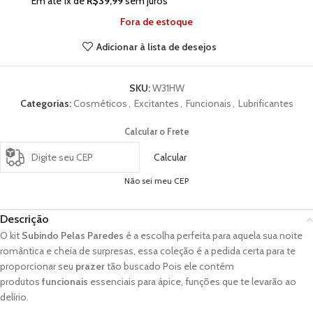
Em até
1
x de
R$
39,99
sem juros
Fora de estoque
Adicionar à lista de desejos
SKU:
W31HW
Categorias:
Cosméticos
,
Excitantes
,
Funcionais
,
Lubrificantes
Calcular o Frete
Calcular
Não sei meu CEP
Descrição
O kit
Subindo Pelas Paredes
é a escolha perfeita para aquela sua noite
romântica e cheia de surpresas, essa coleção é a pedida certa para te
proporcionar seu
prazer
tão buscado Pois ele contém
produtos
funcionais
essenciais para ápice, funções que te levarão ao
delírio.