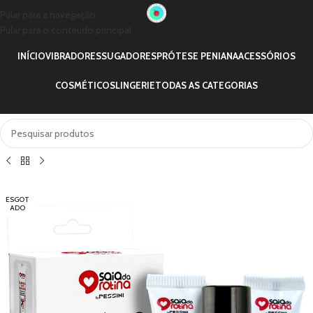
Pular para a navegação
Pular para o conteúdo principal
INÍCIO
VIBRADORES
SUGADORES
PRÓTESE PENIANA
ACESSÓRIOS
COSMÉTICOS
LINGERIE
TODAS AS CATEGORIAS
ESGOT
ADO