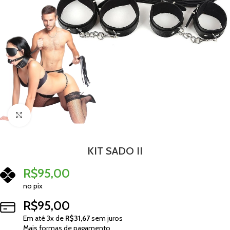
Clique para ampliar
KIT SADO II
R$
95,00
no pix
R$
95,00
Em até
3
x de
R$
31,67
sem juros
Mais formas de pagamento