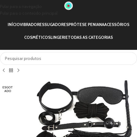
Pular para a navegação
Pular para o conteúdo principal
INÍCIO
VIBRADORES
SUGADORES
PRÓTESE PENIANA
ACESSÓRIOS
COSMÉTICOS
LINGERIE
TODAS AS CATEGORIAS
ESGOT
ADO