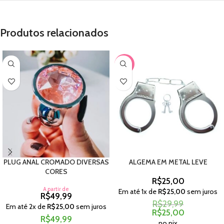
Produtos relacionados
-17%
PLUG ANAL CROMADO DIVERSAS
ALGEMA EM METAL LEVE
CORES
R$
25,00
A partir de
Em até
1
x de
R$
25,00
sem juros
R$
49,99
R$
29,99
Em até
2
x de
R$
25,00
sem juros
R$
25,00
R$
49,99
no pix