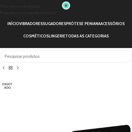
Pular para a navegação
Pular para o conteúdo principal
INÍCIO
VIBRADORES
SUGADORES
PRÓTESE PENIANA
ACESSÓRIOS
COSMÉTICOS
LINGERIE
TODAS AS CATEGORIAS
ESGOT
ADO