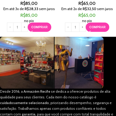
R$
85,00
R$
65,00
Em até
3
x de
R$
28,33
sem juros
Em até
2
x de
R$
32,50
sem juros
R$
85,00
R$
65,00
no pix
no pix
COMPRAR
COMPRAR
Desde
2016
, a
Armazém Recife
se dedica a oferecer produtos de alta
qualidade para seus clientes. Cada item do nosso catálogo é
cuidadosamente selecionado
, priorizando desempenho, segurança e
satisfação. Trabalhamos apenas com produtos confiáveis e todos
contam com
garantia
, para que você compre com total tranquilidade e