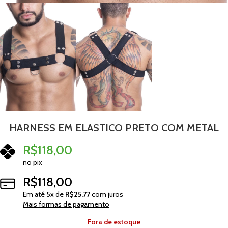
HARNESS EM ELASTICO PRETO COM METAL
R$
118,00
no pix
R$
118,00
Em até
5
x de
R$
25,77
com juros
Mais formas de pagamento
Fora de estoque