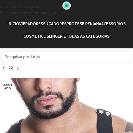
Pular para a navegação
Pular para o conteúdo principal
INÍCIO
VIBRADORES
SUGADORES
PRÓTESE PENIANA
ACESSÓRIOS
COSMÉTICOS
LINGERIE
TODAS AS CATEGORIAS
ESGOT
ADO