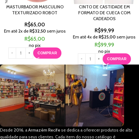
MASTURBADOR MASCULINO
CINTO DE CASTIDADE EM
TEXTURIZADO ROBOT
FORMATO DE CUECA COM
CADEADOS
R$
65,00
R$
99,99
Em até
2
x de
R$
32,50
sem juros
Em até
4
x de
R$
25,00
sem juros
R$
65,00
R$
99,99
no pix
no pix
COMPRAR
COMPRAR
Desde
2016
, a
Armazém Recife
se dedica a oferecer produtos de alta
qualidade para seus clientes. Cada item do nosso catálogo é