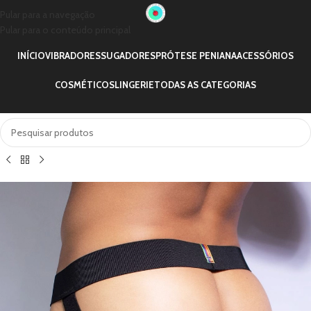
Pular para a navegação
Pular para o conteúdo principal
INÍCIO
VIBRADORES
SUGADORES
PRÓTESE PENIANA
ACESSÓRIOS
COSMÉTICOS
LINGERIE
TODAS AS CATEGORIAS