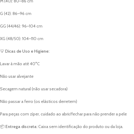
M (40): 80–86 cm
G (42): 86–96 cm
GG (44/46): 96–104 cm
XG (48/50): 104–110 cm
💡
Dicas de Uso e Higiene:
Lavar à mão até 40°C
Não usar alvejante
Secagem natural (não usar secadora)
Não passar a ferro (os elásticos derretem)
Para peças com zíper, cuidado ao abrir/fechar para não prender a pele
📦
Entrega discreta:
Caixa sem identificação do produto ou da loja.