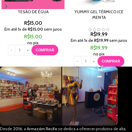
TESÃO DE ÉGUA
YUMMY GEL TÉRMICO ICE
MENTA
R$
15,00
Em até
1
x de
R$
15,00
sem juros
R$
19,99
R$
15,00
Em até
1
x de
R$
19,99
sem juros
no pix
R$
19,99
COMPRAR
no pix
COMPRAR
Desde
2016
, a
Armazém Recife
se dedica a oferecer produtos de alta