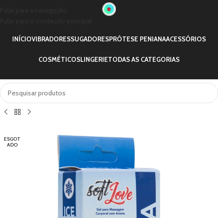
Pular para a navegação
Pular para o conteúdo principal
INÍCIO
VIBRADORES
SUGADORES
PRÓTESE PENIANA
ACESSÓRIOS
COSMÉTICOS
LINGERIE
TODAS AS CATEGORIAS
ESGOT
ADO