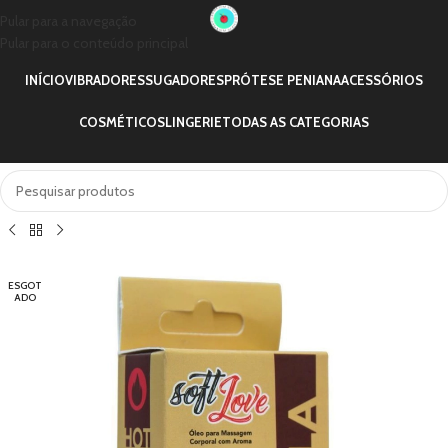
Pular para a navegação
Pular para o conteúdo principal
INÍCIO
VIBRADORES
SUGADORES
PRÓTESE PENIANA
ACESSÓRIOS
COSMÉTICOS
LINGERIE
TODAS AS CATEGORIAS
ESGOT
ADO