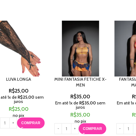
LUVA LONGA
MINI FANTASIA FETICHE X-
FANTAS
MEN
M
R$
25,00
R$
35,00
R
 até
1
x de
R$
25,00
sem
juros
Em até
1
x de
R$
35,00
sem
Em até
1
x
juros
R$
25,00
R$
35,00
R
no pix
no pix
COMPRAR
COMPRAR