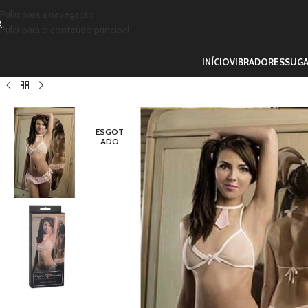
Pular para a navegação
Pular para o conteúdo principal
INÍCIO
VIBRADORES
SUG
ESGOT
ADO