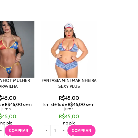
IA HOT MULHER
FANTASIA MINI MARINHEIRA
BODY NOIVA
ARAVILHA
SEXY PLUS
R$
119,
$
45,00
R$
45,00
Em até
4
x de
R$
juros
 de
R$
45,00
sem
Em até
1
x de
R$
45,00
sem
juros
juros
R$
119,
$
45,00
R$
45,00
no pix
no pix
no pix
C
COMPRAR
COMPRAR