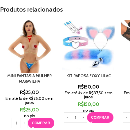
Produtos relacionados
MINI FANTASIA MULHER
KIT RAPOSA FOXY LILAC
MARAVILHA
R$
150,00
R$
25,00
Em até
4
x de
R$
37,50
sem
Em
juros
Em até
1
x de
R$
25,00
sem
juros
R$
150,00
R$
25,00
no pix
no pix
COMPRAR
COMPRAR