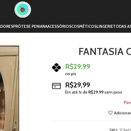
ADORES
PRÓTESE PENIANA
ACESSÓRIOS
COSMÉTICOS
LINGERIE
TODAS A
FANTASIA 
R$
29,99
no pix
R$
29,99
Em até
1
x de
R$
29,99
sem juros
For
Adicionar
SKU:
7ON4