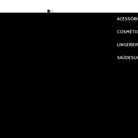
ACESSÓR
COSMÉTI
LINGERIE
P
SAÚDE
SU