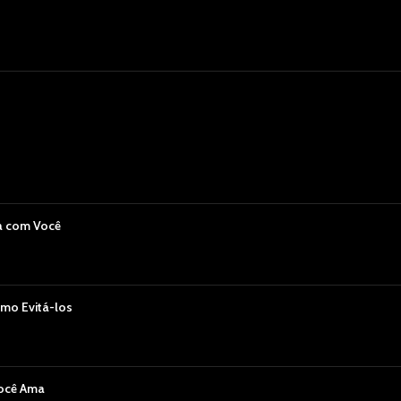
a com Você
mo Evitá-los
Você Ama