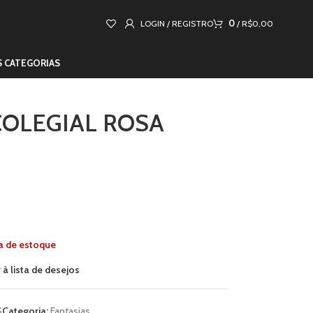
0
LOGIN / REGISTRO
/
R$
0,00
S CATEGORIAS
COLEGIAL ROSA
a de estoque
 à lista de desejos
S
Categoria:
Fantasias