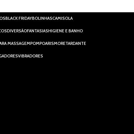
IOS
BLACK FRIDAY
BOLINHAS
CAMISOLA
COS
DIVERSÃO
FANTASIAS
HIGIENE E BANHO
ARA MASSAGEM
POMPOARISMO
RETARDANTE
GADORES
VIBRADORES