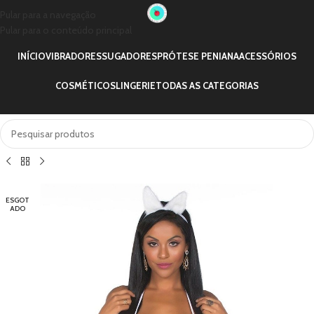
Pular para a navegação
Pular para o conteúdo principal
INÍCIO
VIBRADORES
SUGADORES
PRÓTESE PENIANA
ACESSÓRIOS
COSMÉTICOS
LINGERIE
TODAS AS CATEGORIAS
ESGOT
ADO