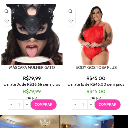
MÁSCARA MULHER GATO
BODY GOSTOSA PLUS
R$
79,99
R$
45,00
Em até
3
x de
R$
26,66
sem juros
Em até
1
x de
R$
45,00
sem juros
R$
79,99
R$
45,00
no pix
no pix
COMPRAR
COMPRAR