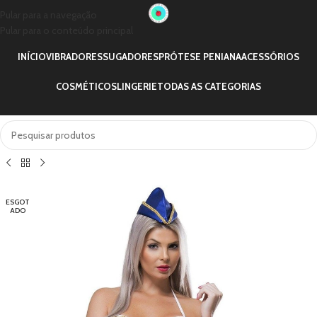
Pular para a navegação
Pular para o conteúdo principal
INÍCIO
VIBRADORES
SUGADORES
PRÓTESE PENIANA
ACESSÓRIOS
COSMÉTICOS
LINGERIE
TODAS AS CATEGORIAS
ESGOT
ADO