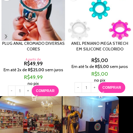
PLUG ANAL CROMADO DIVERSAS
ANEL PENIANO MEGA STRECH
CORES
EM SILICONE COLORIDO
A partir de
R$
5,00
R$
49,99
Em até
1
x de
R$
5,00
sem juros
Em até
2
x de
R$
25,00
sem juros
R$
5,00
R$
49,99
no pix
no pix
COMPRAR
COMPRAR