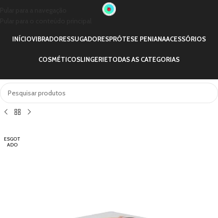
Pular para a navegação
Pular para o conteúdo principal
INÍCIO
VIBRADORES
SUGADORES
PRÓTESE PENIANA
ACESSÓRIOS
COSMÉTICOS
LINGERIE
TODAS AS CATEGORIAS
ESGOT
ADO