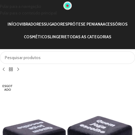
Pular para a navegação
Pular para o conteúdo principal
INÍCIO
VIBRADORES
SUGADORES
PRÓTESE PENIANA
ACESSÓRIOS
COSMÉTICOS
LINGERIE
TODAS AS CATEGORIAS
ESGOT
ADO