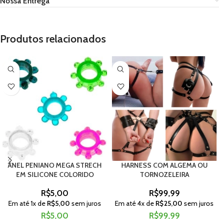
Nossa Entrega
Produtos relacionados
ANEL PENIANO MEGA STRECH
HARNESS COM ALGEMA OU
EM SILICONE COLORIDO
TORNOZELEIRA
R$
5,00
R$
99,99
Em até
1
x de
R$
5,00
sem juros
Em até
4
x de
R$
25,00
sem juros
R$
5,00
R$
99,99