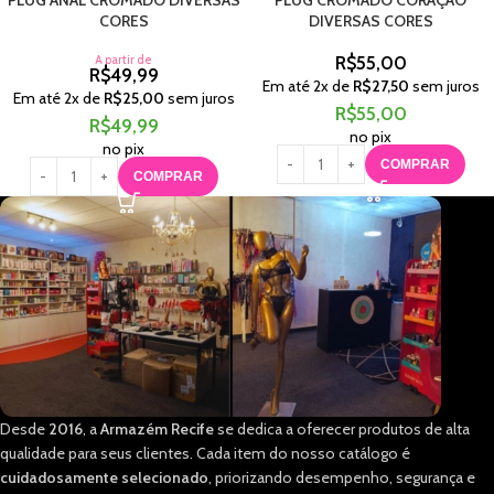
PLUG ANAL CROMADO DIVERSAS
PLUG CROMADO CORAÇÃO
CORES
DIVERSAS CORES
A partir de
R$
55,00
R$
49,99
Em até
2
x de
R$
27,50
sem juros
Em até
2
x de
R$
25,00
sem juros
R$
55,00
R$
49,99
no pix
no pix
COMPRAR
COMPRAR
Desde
2016
, a
Armazém Recife
se dedica a oferecer produtos de alta
qualidade para seus clientes. Cada item do nosso catálogo é
cuidadosamente selecionado
, priorizando desempenho, segurança e