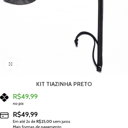
Clique para ampliar
KIT TIAZINHA PRETO
R$
49,99
no pix
R$
49,99
Em até
2
x de
R$
25,00
sem juros
Mais formas de pagamento