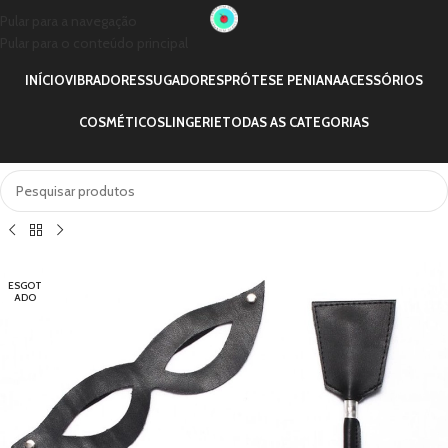
Pular para a navegação
Pular para o conteúdo principal
INÍCIO
VIBRADORES
SUGADORES
PRÓTESE PENIANA
ACESSÓRIOS
COSMÉTICOS
LINGERIE
TODAS AS CATEGORIAS
ESGOT
ADO