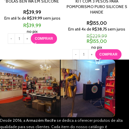
BOLAS BEN WA EM SILICONE
KIT COM 3 PESOS PARA
POMPORISMO PURO SILICONE S
R$
39,99
HANDE
Em até
1
x de
R$
39,99
sem juros
R$
155,00
R$
39,99
Em até
4
x de
R$
38,75
sem juros
no pix
R$
229,99
COMPRAR
R$
155,00
no pix
COMPRAR
Desde
2016
, a
Armazém Recife
se dedica a oferecer produtos de alta
qualidade para seus clientes. Cada item do nosso catálogo é