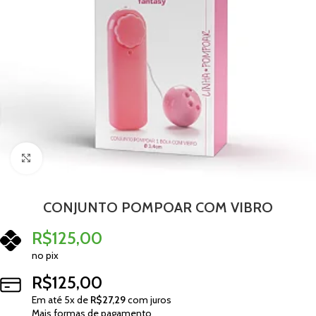
Clique para ampliar
CONJUNTO POMPOAR COM VIBRO
R$
125,00
no pix
R$
125,00
Em até
5
x de
R$
27,29
com juros
Mais formas de pagamento