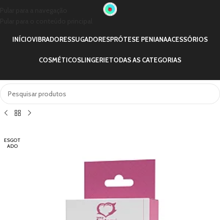
Pular para a navegação
Pular para o conteúdo principal
INÍCIO
VIBRADORES
SUGADORES
PRÓTESE PENIANA
ACESSÓRIOS
COSMÉTICOS
LINGERIE
TODAS AS CATEGORIAS
ESGOT
ADO