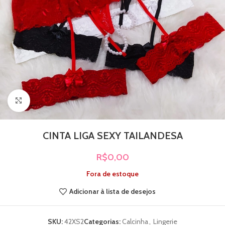
Clique para ampliar
CINTA LIGA SEXY TAILANDESA
R$
0,00
Fora de estoque
Adicionar à lista de desejos
SKU:
42XS2
Categorias:
Calcinha
,
Lingerie