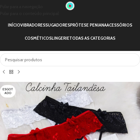
Pular para a navegação
Pular para o conteúdo principal
INÍCIO
VIBRADORES
SUGADORES
PRÓTESE PENIANA
ACESSÓRIOS
COSMÉTICOS
LINGERIE
TODAS AS CATEGORIAS
ESGOT
ADO