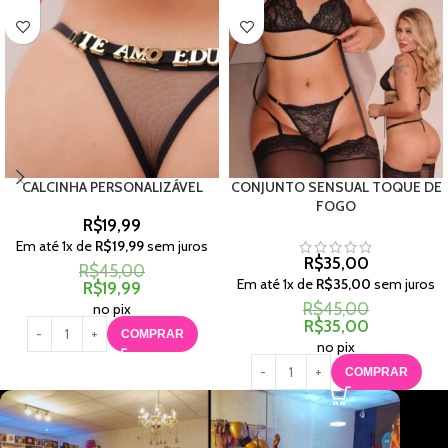
CALCINHA PERSONALIZÁVEL
CONJUNTO SENSUAL TOQUE DE
FOGO
R$
19,99
Em até
1
x de
R$
19,99
sem juros
R$
35,00
R$
45,00
Em até
1
x de
R$
35,00
sem juros
R$
19,99
R$
45,00
no pix
R$
35,00
COMPRAR
no pix
COMPRAR