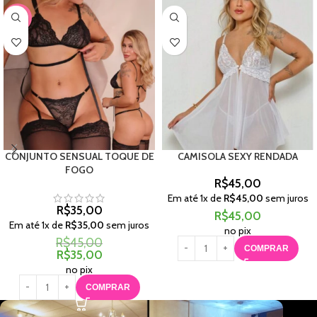
-22%
CONJUNTO SENSUAL TOQUE DE
CAMISOLA SEXY RENDADA
FOGO
R$
45,00
Em até
1
x de
R$
45,00
sem juros
R$
35,00
R$
45,00
Em até
1
x de
R$
35,00
sem juros
no pix
R$
45,00
COMPRAR
R$
35,00
no pix
COMPRAR