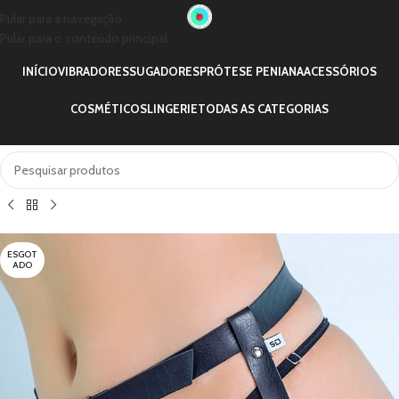
Pular para a navegação
Pular para o conteúdo principal
INÍCIO
VIBRADORES
SUGADORES
PRÓTESE PENIANA
ACESSÓRIOS
COSMÉTICOS
LINGERIE
TODAS AS CATEGORIAS
ESGOT
ADO