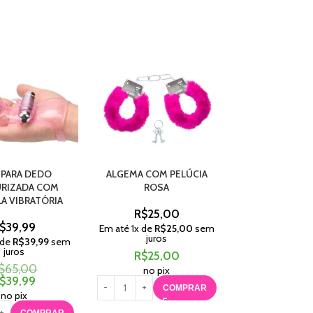
 PARA DEDO
ALGEMA COM PELÚCIA
BOCAL PARA
RIZADA COM
ROSA
PENIAN
A VIBRATÓRIA
R$
25,00
R$
35,
$
39,99
Em até
1
x de
R$
25,00
sem
Em até
1
x de
R$
juros
juros
 de
R$
39,99
sem
juros
R$
25,00
R$
35,
$
65,00
no pix
no pix
$
39,99
COMPRAR
C
no pix
COMPRAR