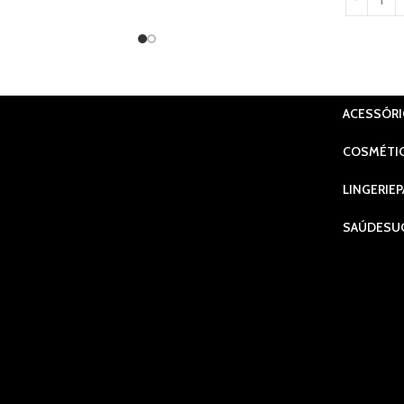
ACESSÓR
COSMÉTI
LINGERIE
P
SAÚDE
SU