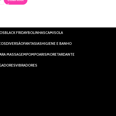
IOS
BLACK FRIDAY
BOLINHAS
CAMISOLA
COS
DIVERSÃO
FANTASIAS
HIGIENE E BANHO
ARA MASSAGEM
POMPOARISMO
RETARDANTE
GADORES
VIBRADORES