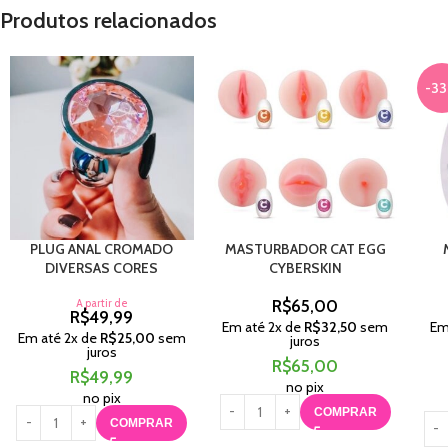
Produtos relacionados
-3
PLUG ANAL CROMADO
MASTURBADOR CAT EGG
DIVERSAS CORES
CYBERSKIN
A partir de
R$
65,00
R$
49,99
Em até
2
x de
R$
32,50
sem
Em
Em até
2
x de
R$
25,00
sem
juros
juros
R$
65,00
R$
49,99
no pix
no pix
COMPRAR
COMPRAR