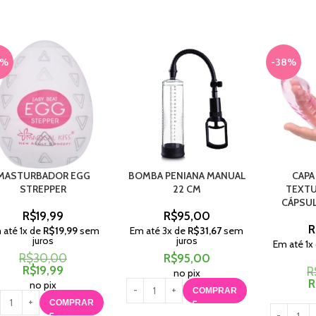
3%
-38%
MASTURBADOR EGG
BOMBA PENIANA MANUAL
CAPA
STREPPER
22 CM
TEXTU
CÁPSUL
R$
19,99
R$
95,00
R
 até
1
x de
R$
19,99
sem
Em até
3
x de
R$
31,67
sem
juros
juros
Em até
1
x
R$
30,00
R$
95,00
R$
19,99
R
no pix
R
no pix
COMPRAR
COMPRAR