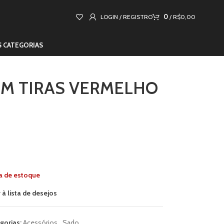
0
LOGIN / REGISTRO
/
R$
0,00
S CATEGORIAS
EM TIRAS VERMELHO
a de estoque
 à lista de desejos
gorias:
Acessórios
,
Sado