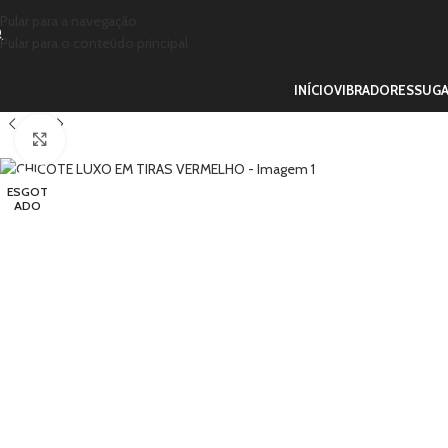
Pular para a navegação
Pular para o conteúdo principal
INÍCIO
VIBRADORES
SUG
Clique para ampliar
ESGOT
ADO