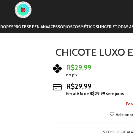
ADORES
PRÓTESE PENIANA
ACESSÓRIOS
COSMÉTICOS
LINGERIE
TODAS A
CHICOTE LUXO 
R$
29,99
no pix
R$
29,99
Em até
1
x de
R$
29,99
sem juros
For
Adicionar
SKU:
1U2DR
Cate