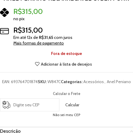
R$
315,00
no pix
R$
315,00
Em até
12
x de
R$
31,65
com juros
Mais formas de pagamento
Fora de estoque
Adicionar à lista de desejos
EAN:
693764701874
SKU:
W847C
Categorias:
Acessórios
,
Anel Peniano
Calcular o Frete
Calcular
Não sei meu CEP
Descrição