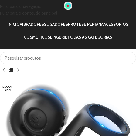
Pular para a navegação
Pular para o conteúdo principal
INÍCIO
VIBRADORES
SUGADORES
PRÓTESE PENIANA
ACESSÓRIOS
COSMÉTICOS
LINGERIE
TODAS AS CATEGORIAS
ESGOT
ADO