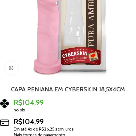
Clique para ampliar
CAPA PENIANA EM CYBERSKIN 18,5X4CM
R$
104,99
no pix
R$
104,99
Em até
4
x de
R$
26,25
sem juros
Mais formas de pagamento