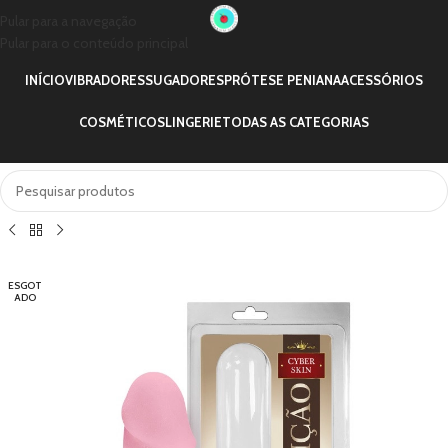
Pular para a navegação
Pular para o conteúdo principal
INÍCIO
VIBRADORES
SUGADORES
PRÓTESE PENIANA
ACESSÓRIOS
COSMÉTICOS
LINGERIE
TODAS AS CATEGORIAS
ESGOT
ADO