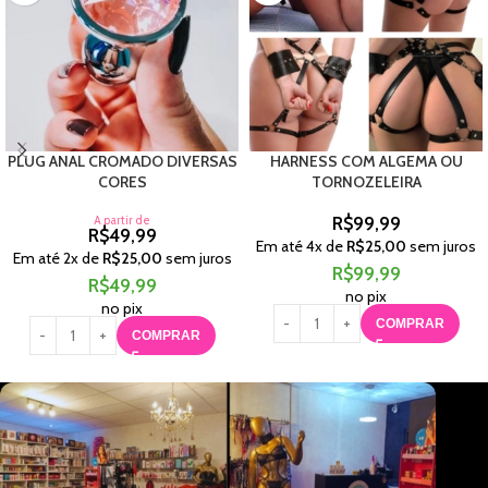
PLUG ANAL CROMADO DIVERSAS
HARNESS COM ALGEMA OU
CORES
TORNOZELEIRA
A partir de
R$
99,99
R$
49,99
Em até
4
x de
R$
25,00
sem juros
Em até
2
x de
R$
25,00
sem juros
R$
99,99
R$
49,99
no pix
no pix
COMPRAR
COMPRAR