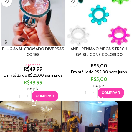
PLUG ANAL CROMADO DIVERSAS
ANEL PENIANO MEGA STRECH
CORES
EM SILICONE COLORIDO
A partir de
R$
5,00
R$
49,99
Em até
1
x de
R$
5,00
sem juros
Em até
2
x de
R$
25,00
sem juros
R$
5,00
R$
49,99
no pix
no pix
COMPRAR
COMPRAR