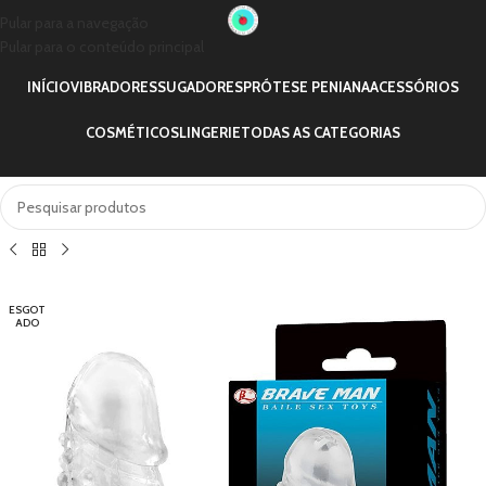
Pular para a navegação
Pular para o conteúdo principal
INÍCIO
VIBRADORES
SUGADORES
PRÓTESE PENIANA
ACESSÓRIOS
COSMÉTICOS
LINGERIE
TODAS AS CATEGORIAS
ESGOT
ADO