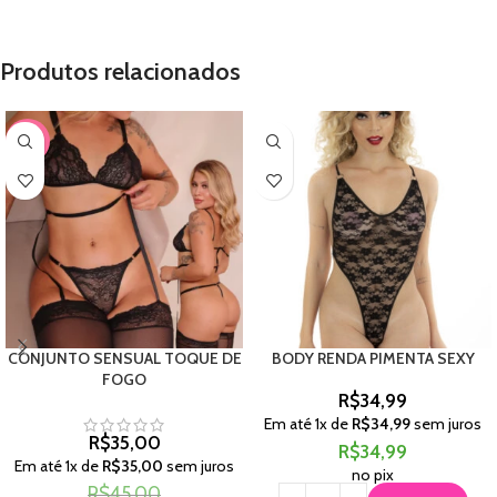
Produtos relacionados
-22%
CONJUNTO SENSUAL TOQUE DE
BODY RENDA PIMENTA SEXY
FOGO
R$
34,99
Em até
1
x de
R$
34,99
sem juros
R$
35,00
R$
34,99
Em até
1
x de
R$
35,00
sem juros
no pix
R$
45,00