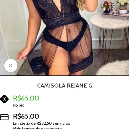
Clique para ampliar
CAMISOLA REJANE G
R$
65,00
no pix
R$
65,00
Em até
2
x de
R$
32,50
sem juros
Mais formas de pagamento