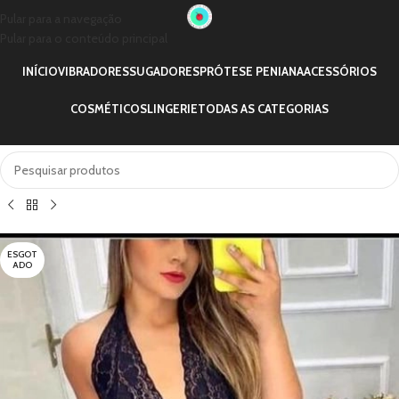
Pular para a navegação
Pular para o conteúdo principal
INÍCIO
VIBRADORES
SUGADORES
PRÓTESE PENIANA
ACESSÓRIOS
COSMÉTICOS
LINGERIE
TODAS AS CATEGORIAS
ESGOT
ADO