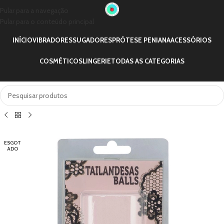
Pular para a navegação
Pular para o conteúdo principal
INÍCIO
VIBRADORES
SUGADORES
PRÓTESE PENIANA
ACESSÓRIOS
COSMÉTICOS
LINGERIE
TODAS AS CATEGORIAS
ESGOT
ADO