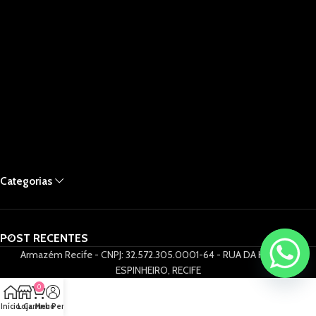
Categorias
POST RECENTES
Armazém Recife - CNPJ: 32.572.305.0001-64 - RUA DA HORA 61,
ESPINHEIRO, RECIFE
0
Início
Loja
Carrinho
Meu Perfil