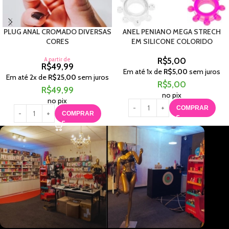
PLUG ANAL CROMADO DIVERSAS
ANEL PENIANO MEGA STRECH
CORES
EM SILICONE COLORIDO
A partir de
R$
5,00
R$
49,99
Em até
1
x de
R$
5,00
sem juros
Em até
2
x de
R$
25,00
sem juros
R$
5,00
R$
49,99
no pix
no pix
COMPRAR
COMPRAR