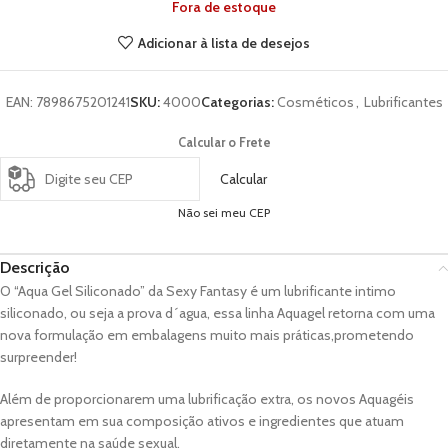
Fora de estoque
Adicionar à lista de desejos
EAN:
7898675201241
SKU:
4000
Categorias:
Cosméticos
,
Lubrificantes
Calcular o Frete
Calcular
Não sei meu CEP
Descrição
O “Aqua Gel Siliconado” da Sexy Fantasy é um lubrificante intimo
siliconado, ou seja a prova d´agua, essa linha Aquagel retorna com uma
nova formulação em embalagens muito mais práticas,prometendo
surpreender!
Além de proporcionarem uma lubrificação extra, os novos Aquagéis
apresentam em sua composição ativos e ingredientes que atuam
diretamente na saúde sexual.