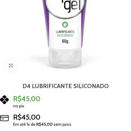
Clique para ampliar
D4 LUBRIFICANTE SILICONADO
R$
45,00
no pix
R$
45,00
Em até
1
x de
R$
45,00
sem juros