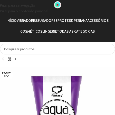
Pular para a navegação
Pular para o conteúdo principal
INÍCIO
VIBRADORES
SUGADORES
PRÓTESE PENIANA
ACESSÓRIOS
COSMÉTICOS
LINGERIE
TODAS AS CATEGORIAS
ESGOT
ADO