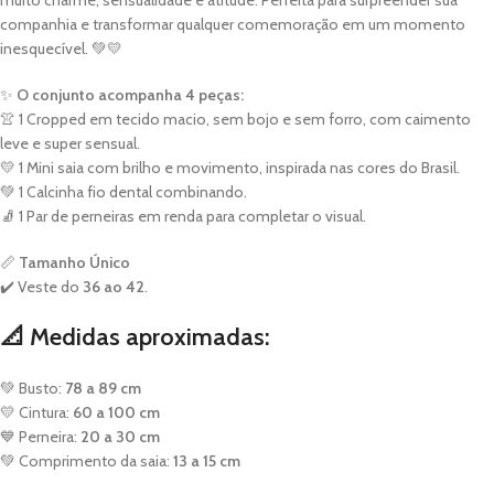
muito charme, sensualidade e atitude. Perfeita para surpreender sua
companhia e transformar qualquer comemoração em um momento
inesquecível. 💚💛
✨
O conjunto acompanha 4 peças:
👚 1 Cropped em tecido macio, sem bojo e sem forro, com caimento
leve e super sensual.
💛 1 Mini saia com brilho e movimento, inspirada nas cores do Brasil.
💚 1 Calcinha fio dental combinando.
🧦 1 Par de perneiras em renda para completar o visual.
📏
Tamanho Único
✔️ Veste do
36 ao 42
.
📐 Medidas aproximadas:
💚 Busto:
78 a 89 cm
💛 Cintura:
60 a 100 cm
💙 Perneira:
20 a 30 cm
💚 Comprimento da saia:
13 a 15 cm