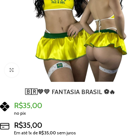
Clique para ampliar
🇧🇷💚💛 FANTASIA BRASIL ⚽🔥
R$
35,00
no pix
R$
35,00
Em até
1
x de
R$
35,00
sem juros