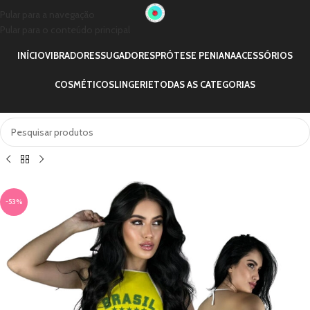
Pular para a navegação
Pular para o conteúdo principal
INÍCIO
VIBRADORES
SUGADORES
PRÓTESE PENIANA
ACESSÓRIOS
COSMÉTICOS
LINGERIE
TODAS AS CATEGORIAS
-53%