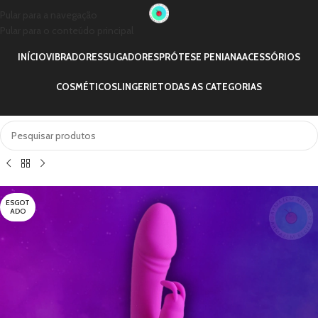
Pular para a navegação
Pular para o conteúdo principal
INÍCIO
VIBRADORES
SUGADORES
PRÓTESE PENIANA
ACESSÓRIOS
COSMÉTICOS
LINGERIE
TODAS AS CATEGORIAS
ESGOT
ADO