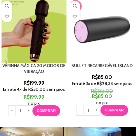
-54%
VARINHA MÁGICA 20 MODOS DE
BULLET RECARREGÁVEL ISLAND
VIBRAÇÃO
R$
85,00
R$
199,99
Em até
3
x de
R$
28,33
sem juros
Em até
4
x de
R$
50,00
sem juros
R$
185,00
R$
85,00
R$
199,99
no pix
no pix
COMPRAR
COMPRAR